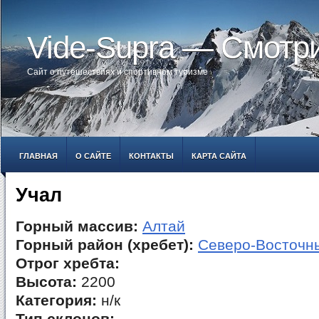
Vide-Supra — Смотр
Сайт о путешествиях и спортивном туризме
ГЛАВНАЯ
О САЙТЕ
КОНТАКТЫ
КАРТА САЙТА
Учал
Горный массив:
Алтай
Горный район (хребет):
Северо-Восточн
Отрог хребта:
Высота:
2200
Категория:
н/к