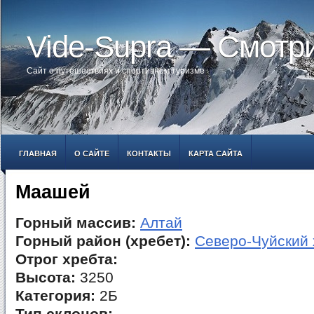
Vide-Supra — Смотр
Сайт о путешествиях и спортивном туризме
ГЛАВНАЯ
О САЙТЕ
КОНТАКТЫ
КАРТА САЙТА
Маашей
Горный массив:
Алтай
Горный район (хребет):
Северо-Чуйский 
Отрог хребта:
Высота:
3250
Категория:
2Б