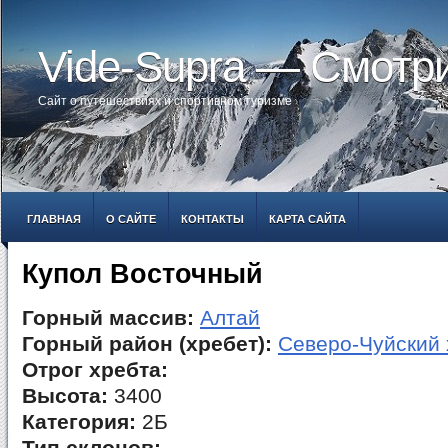
Vide-Supra — Смотр
Сайт о путешествиях и спортивном туризме
ГЛАВНАЯ
О САЙТЕ
КОНТАКТЫ
КАРТА САЙТА
Купол Восточный
Горный массив:
Алтай
Горный район (хребет):
Северо-Чуйский 
Отрог хребта:
Высота:
3400
Категория:
2Б