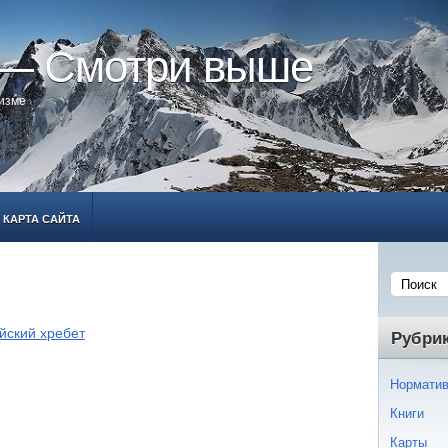
 — Смотри выше
ризме
КАРТА САЙТА
йский хребет
Рубри
Норматив
Книги
Карты