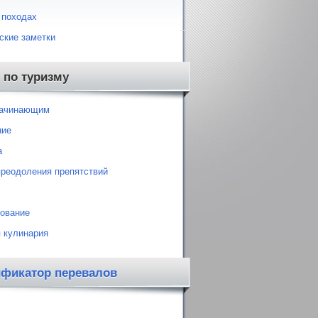
 походах
ские заметки
 по туризму
начинающим
ние
а
преодоления препятствий
ование
 кулинария
ификатор перевалов