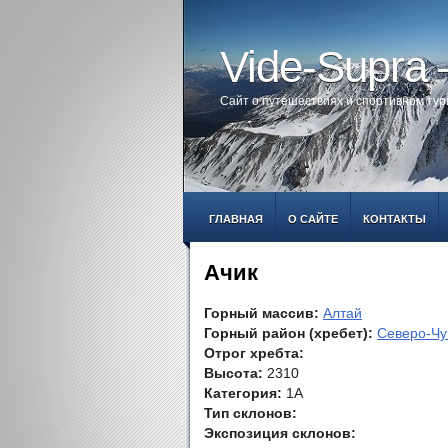
Vide-Supra
Сайт о путешествиях и спортивном ту
ГЛАВНАЯ
О САЙТЕ
КОНТАКТЫ
Ачик
Горный массив:
Алтай
Горный район (хребет):
Северо-Чу
Отрог хребта:
Высота:
2310
Категория:
1А
Тип склонов:
Экспозиция склонов: