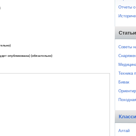
Отчеты о
к
Историче
Статьи
тельно)
Советы 
Снаряже
будет опубликована) (обязательно)
Медицин
Техника 
Бивак
Ориентир
Походная
Класс
Алтай