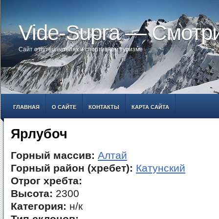
Vide-Supra — Смотр
Сайт о путешествиях и спортивном туризме
ГЛАВНАЯ
О САЙТЕ
КОНТАКТЫ
КАРТА САЙТА
Ярлубоч
Горный массив:
Алтай
Горный район (хребет):
Катунский
Отрог хребта:
Высота:
2300
Категория:
н/к