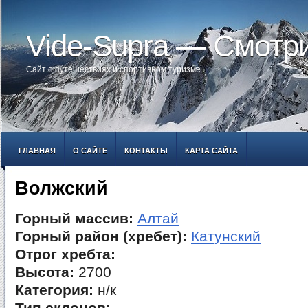
Vide-Supra — Смотр
Сайт о путешествиях и спортивном туризме
ГЛАВНАЯ
О САЙТЕ
КОНТАКТЫ
КАРТА САЙТА
Волжский
Горный массив:
Алтай
Горный район (хребет):
Катунский
Отрог хребта:
Высота:
2700
Категория:
н/к