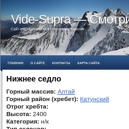
Vide-Supra — Смотр
Сайт о путешествиях и спортивном туризме
ГЛАВНАЯ
О САЙТЕ
КОНТАКТЫ
КАРТА САЙТА
Нижнее седло
Горный массив:
Алтай
Горный район (хребет):
Катунский
Отрог хребта:
Высота:
2400
Категория:
н/к