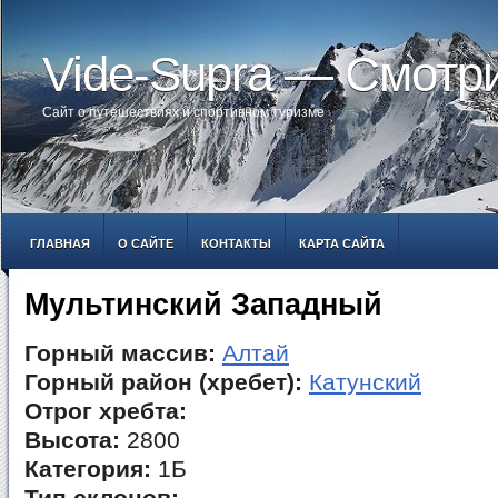
Vide-Supra — Смотр
Сайт о путешествиях и спортивном туризме
ГЛАВНАЯ
О САЙТЕ
КОНТАКТЫ
КАРТА САЙТА
Мультинский Западный
Горный массив:
Алтай
Горный район (хребет):
Катунский
Отрог хребта:
Высота:
2800
Категория:
1Б