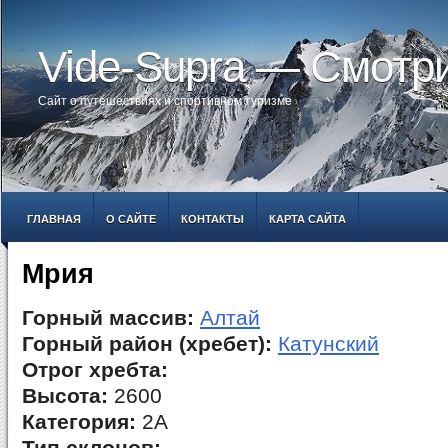
Vide-Supra — Смотр
Сайт о путешествиях и спортивном туризме
ГЛАВНАЯ
О САЙТЕ
КОНТАКТЫ
КАРТА САЙТА
Мрия
Горный массив:
Алтай
Горный район (хребет):
Катунский
Отрог хребта:
Высота:
2600
Категория:
2А