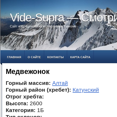
Vide-Supra — Смотр
Сайт о путешествиях и спортивном туризме
ГЛАВНАЯ
О САЙТЕ
КОНТАКТЫ
КАРТА САЙТА
Медвежонок
Горный массив:
Алтай
Горный район (хребет):
Катунский
Отрог хребта:
Высота:
2600
Категория:
1Б