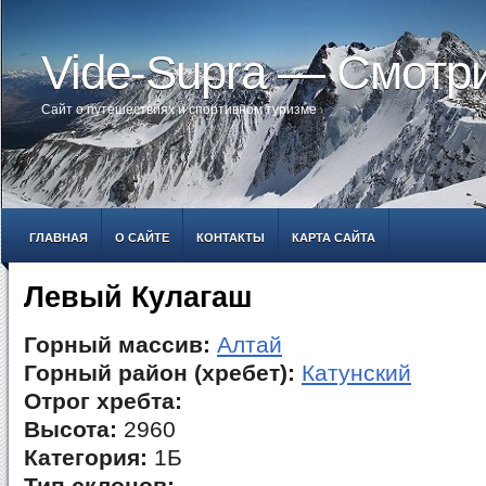
Vide-Supra — Смотр
Сайт о путешествиях и спортивном туризме
ГЛАВНАЯ
О САЙТЕ
КОНТАКТЫ
КАРТА САЙТА
Левый Кулагаш
Горный массив:
Алтай
Горный район (хребет):
Катунский
Отрог хребта:
Высота:
2960
Категория:
1Б