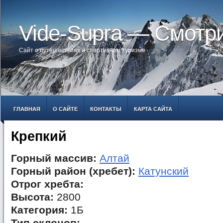
Vide-Supra — Смотр
Сайт о путешествиях и спортивном туризме
ГЛАВНАЯ
О САЙТЕ
КОНТАКТЫ
КАРТА САЙТА
Крепкий
Горный массив:
Алтай
Горный район (хребет):
Катунский
Отрог хребта:
Высота:
2800
Категория:
1Б