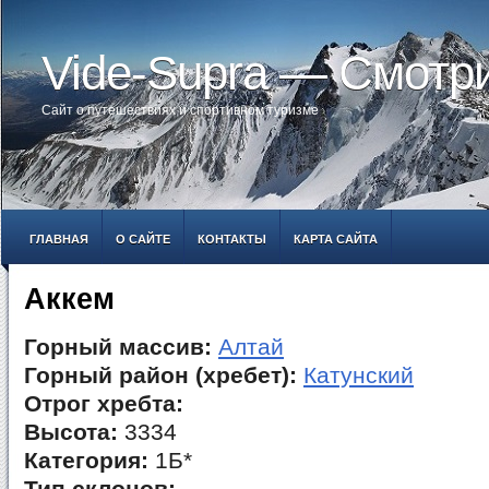
Vide-Supra — Смотр
Сайт о путешествиях и спортивном туризме
ГЛАВНАЯ
О САЙТЕ
КОНТАКТЫ
КАРТА САЙТА
Аккем
Горный массив:
Алтай
Горный район (хребет):
Катунский
Отрог хребта:
Высота:
3334
Категория:
1Б*